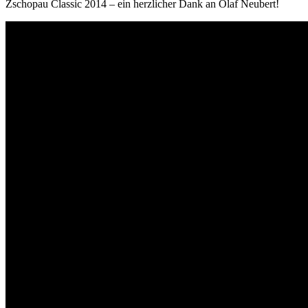
Zschopau Classic 2014 – ein herzlicher Dank an Olaf Neubert!