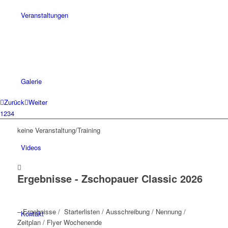
Veranstaltungen
Galerie
Zurück
Weiter
1
2
3
4
keine Veranstaltung/Training
Videos
Ergebnisse - Zschopauer Classic 2026
– Ergebnisse / Starterlisten / Ausschreibung / Nennung /
Kontakt
Zeitplan / Flyer Wochenende