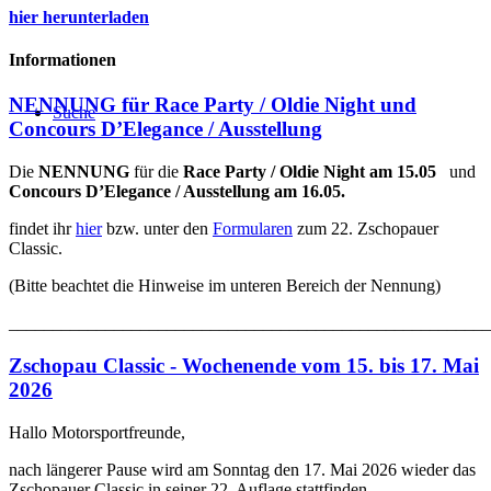
hier herunterladen
Informationen
NENNUNG für Race Party / Oldie Night und
Suche
Concours D’Elegance / Ausstellung
Die
NENNUNG
für die
Race Party / Oldie Night am 15.05
und
Concours D’Elegance / Ausstellung am 16.05.
findet ihr
hier
bzw. unter den
Formularen
zum 22. Zschopauer
Classic.
(Bitte beachtet die Hinweise im unteren Bereich der Nennung)
_______________________________________________________
Zschopau Classic - Wochenende vom 15. bis 17. Mai
2026
Hallo Motorsportfreunde,
nach längerer Pause wird am Sonntag den 17. Mai 2026 wieder das
Zschopauer Classic in seiner 22. Auflage stattfinden.