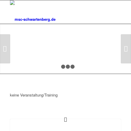
MOTOCROSS IN SEIFFEN
Weiter
1
2
3
4
keine Veranstaltung/Training