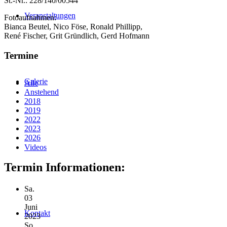
St.-Nr.: 228/140/00544
Veranstaltungen
Fotoaufnahmen:
Bianca Beutel, Nico Föse, Ronald Phillipp,
René Fischer, Grit Gründlich, Gerd Hofmann
Termine
Galerie
Alle
Anstehend
2018
2019
2022
2023
2026
Videos
Termin Informationen:
Sa.
03
Juni
Kontakt
2023
So.